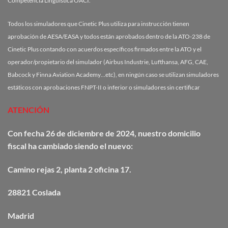
Competencia Lingüística OACI.
Todos los simuladores que Cinetic Plus utiliza para instrucción tienen
aprobación de AESA/EASA y todos están aprobados dentro de la ATO-238 de
Cinetic Plus contando con acuerdos específicos firmados entre la ATO y el
operador/propietario del simulador (Airbus Industrie, Lufthansa, AFG, CAE,
Babcock y Finna Aviation Academy…etc), en ningún caso se utilizan simuladores
estáticos con aprobaciones FNPT-II o inferior o simuladores sin certificar
ATENCIÓN
Con fecha 26 de diciembre de 2024, nuestro domicilio
fiscal ha cambiado siendo el nuevo:
Camino
rejas
2, planta 2 oficina 17.
28821 Coslada
Madrid