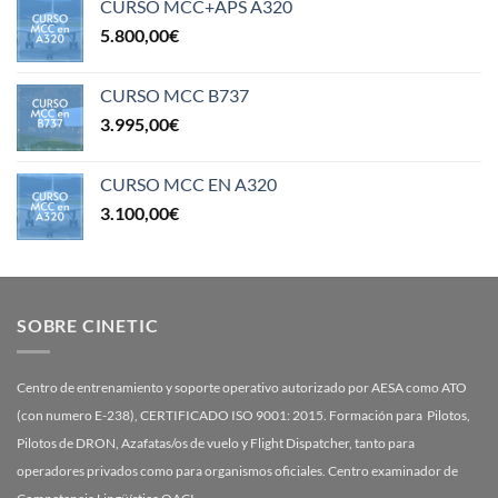
CURSO MCC+APS A320
5.800,00
€
CURSO MCC B737
3.995,00
€
CURSO MCC EN A320
3.100,00
€
SOBRE CINETIC
Centro de entrenamiento y soporte operativo autorizado por AESA como ATO
(con numero E-238), CERTIFICADO ISO 9001: 2015. Formación para Pilotos,
Pilotos de DRON, Azafatas/os de vuelo y Flight Dispatcher, tanto para
operadores privados como para organismos oficiales. Centro examinador de