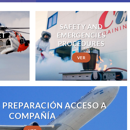
SAFETY AND
ET
EMERGENCIES
PROCEDURES
VER
 PREPARACIÓN ACCESO A
COMPAÑÍA