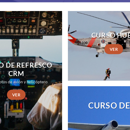
CURSO HU
VER
O DE REFRESCO
CRM
otos de avión y helicóptero
VER
CURSO DE