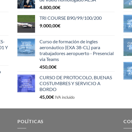
4.800,00
€
TRI COURSE B90/99/100/200
9.000,00
€
S-
Curso de formación de ingles
01 Y
aeronáutico (EXA 38-CL) para
trabajadores aeropuerto - Presencial
via Teams
450,00
€
o
CURSO DE PROTOCOLO, BUENAS
COSTUMBRES Y SERVICIO A
BORDO
45,00
€
IVA incluido
POLÍTICAS
CO