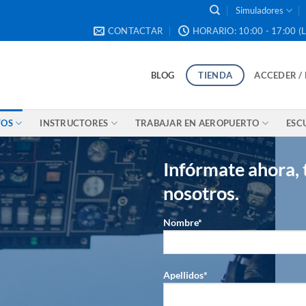
Simuladores
CONTACTAR
HORARIO: 10:00 - 17:00 (L
BLOG
TIENDA
ACCEDER /
TOS
INSTRUCTORES
TRABAJAR EN AEROPUERTO
ESC
Infórmate ahora,
nosotros.
Nombre*
Apellidos*