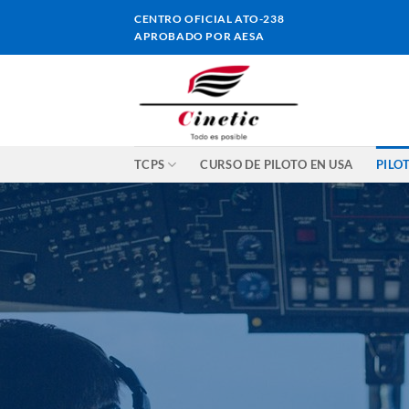
Saltar
CENTRO OFICIAL ATO-238
al
APROBADO POR AESA
contenido
TCPS
CURSO DE PILOTO EN USA
PILO