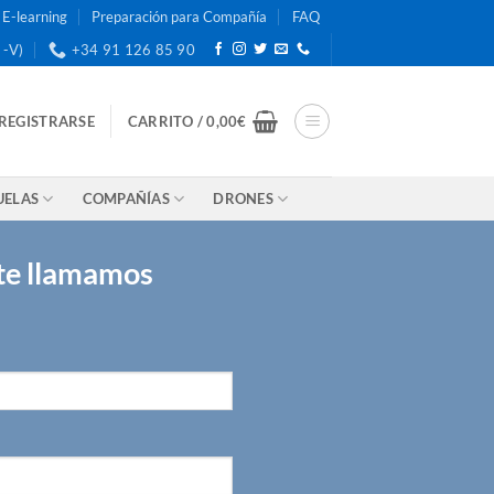
E-learning
Preparación para Compañía
FAQ
 -V)
+34 91 126 85 90
 REGISTRARSE
CARRITO /
0,00
€
UELAS
COMPAÑÍAS
DRONES
 te llamamos