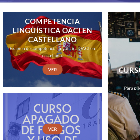
COMPETENCIA
LINGÜÍSTICA OACI EN
CASTELLANO
Examen de competencia lingüística OACI en
castellano.
CURS
VER
Para pil
VER