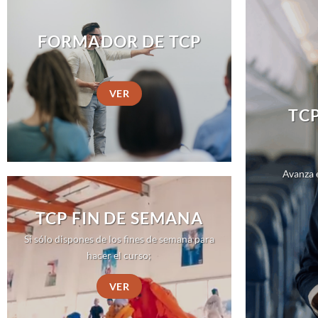
FORMADOR DE TCP
VER
TCP
Avanza 
TCP FIN DE SEMANA
Si sólo dispones de los fines de semana para
hacer el curso;
VER