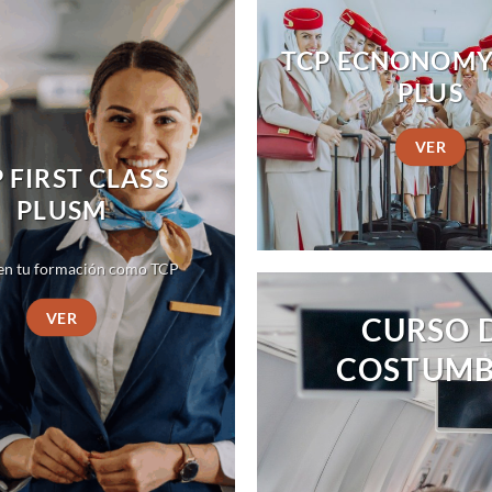
TCP ECNONOMY
PLUS
VER
 FIRST CLASS
PLUSM
en tu formación como TCP
VER
CURSO 
COSTUMBR