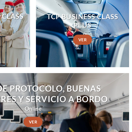
 CLASS
TCP BUSINESS CLASS
PLUS
VER
DE PROTOCOLO, BUENAS
ES Y SERVICIO A BORDO
Online
VER