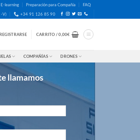
E-learning
Preparación para Compañía
FAQ
 -V)
+34 91 126 85 90
 REGISTRARSE
CARRITO /
0,00
€
UELAS
COMPAÑÍAS
DRONES
 te llamamos