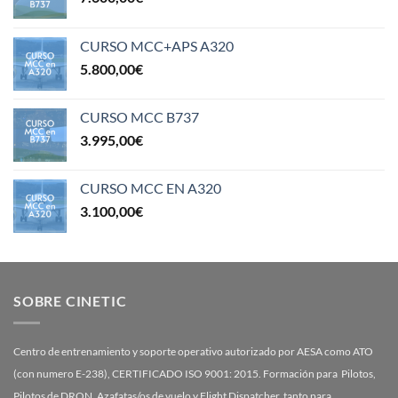
CURSO MCC+APS A320
5.800,00
€
CURSO MCC B737
3.995,00
€
CURSO MCC EN A320
3.100,00
€
SOBRE CINETIC
Centro de entrenamiento y soporte operativo autorizado por AESA como ATO
(con numero E-238), CERTIFICADO ISO 9001: 2015. Formación para Pilotos,
Pilotos de DRON, Azafatas/os de vuelo y Flight Dispatcher, tanto para