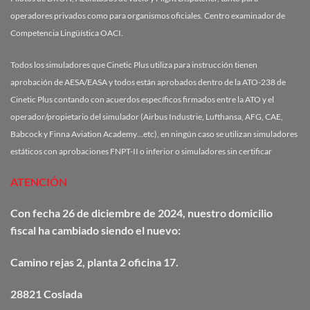
operadores privados como para organismos oficiales. Centro examinador de
Competencia Lingüística OACI.
Todos los simuladores que Cinetic Plus utiliza para instrucción tienen
aprobación de AESA/EASA y todos están aprobados dentro de la ATO-238 de
Cinetic Plus contando con acuerdos específicos firmados entre la ATO y el
operador/propietario del simulador (Airbus Industrie, Lufthansa, AFG, CAE,
Babcock y Finna Aviation Academy…etc), en ningún caso se utilizan simuladores
estáticos con aprobaciones FNPT-II o inferior o simuladores sin certificar
ATENCIÓN
Con fecha 26 de diciembre de 2024, nuestro domicilio
fiscal ha cambiado siendo el nuevo:
Camino
rejas
2, planta 2 oficina 17.
28821 Coslada