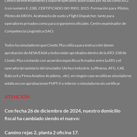
Centro de entrenamiento y soporte operativo autorizado por AESA como ATO
(con numero E-238), CERTIFICADO ISO 9001: 2015. Formación para Pilotos,
Pilotos de DRON, Azafatas/os de vuelo y Flight Dispatcher, tanto para
operadores privados como para organismos oficiales. Centro examinador de
Competencia Lingüística OACI.
Todos los simuladores que Cinetic Plus utiliza para instrucción tienen
aprobación de AESA/EASA y todos están aprobados dentro de la ATO-238 de
Cinetic Plus contando con acuerdos específicos firmados entre la ATO y el
operador/propietario del simulador (Airbus Industrie, Lufthansa, AFG, CAE,
Babcock y Finna Aviation Academy…etc), en ningún caso se utilizan simuladores
estáticos con aprobaciones FNPT-II o inferior o simuladores sin certificar
ATENCIÓN
Con fecha 26 de diciembre de 2024, nuestro domicilio
fiscal ha cambiado siendo el nuevo:
Camino
rejas
2, planta 2 oficina 17.