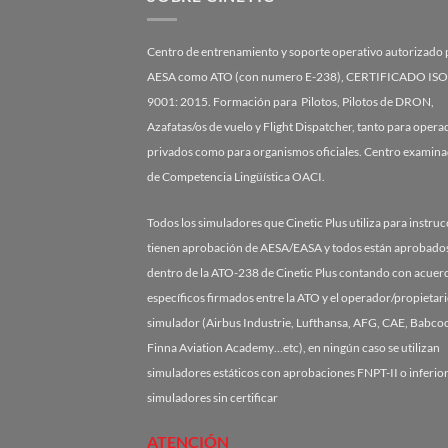
Centro de entrenamiento y soporte operativo autorizado 
AESA como ATO (con numero E-238), CERTIFICADO ISO
9001: 2015. Formación para Pilotos, Pilotos de DRON,
Azafatas/os de vuelo y Flight Dispatcher, tanto para oper
privados como para organismos oficiales. Centro examin
de Competencia Lingüística OACI.
Todos los simuladores que Cinetic Plus utiliza para instru
tienen aprobación de AESA/EASA y todos están aprobado
dentro de la ATO-238 de Cinetic Plus contando con acuer
específicos firmados entre la ATO y el operador/propietari
simulador (Airbus Industrie, Lufthansa, AFG, CAE, Babcoc
Finna Aviation Academy…etc), en ningún caso se utilizan
simuladores estáticos con aprobaciones FNPT-II o inferior
simuladores sin certificar
ATENCIÓN