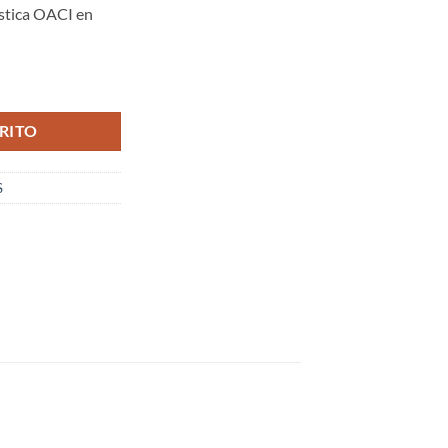
stica OACI en
I) EN INGLÉS cantidad
RITO
S