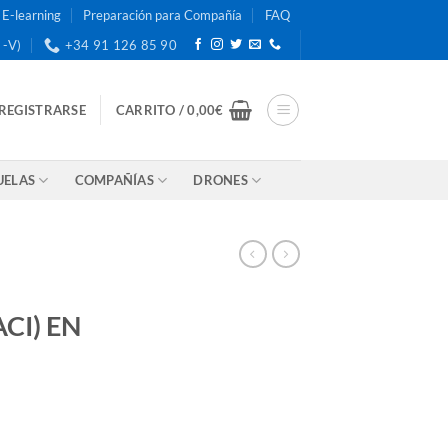
E-learning
Preparación para Compañía
FAQ
 -V)
+34 91 126 85 90
 REGISTRARSE
CARRITO /
0,00
€
UELAS
COMPAÑÍAS
DRONES
CI) EN