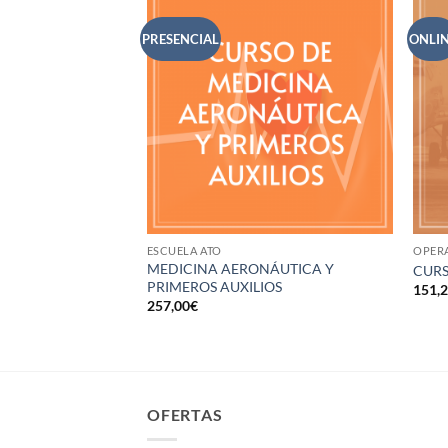
PRESENCIAL
ONLI
ESCUELA ATO
OPER
ustancias
MEDICINA AERONÁUTICA Y
CURS
ripulantes
PRIMEROS AUXILIOS
151,
257,00
€
OFERTAS