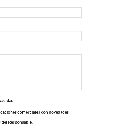
ivacidad
icaciones comerciales con novedades
s del Responsable.