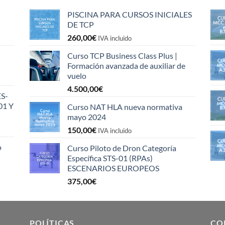
PISCINA PARA CURSOS INICIALES
DE TCP
260,00
€
IVA incluido
Curso TCP Business Class Plus |
Formación avanzada de auxiliar de
vuelo
4.500,00
€
S-
01 Y
Curso NAT HLA nueva normativa
mayo 2024
150,00
€
IVA incluido
o
Curso Piloto de Dron Categoría
Específica STS-01 (RPAs)
ESCENARIOS EUROPEOS
375,00
€
POLÍTICAS
CO