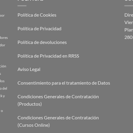
Política de Cookies
Dir
por
Vien
Política de Privacidad
Plan
280
adores
Política de devoluciones
ador
Política de Privacidad en RRSS
cción
Aviso Legal
s
dos
Consentimiento para el tratamiento de Datos
o del
Condiciones Generales de Contratación
k y
(Productos)
 o
Condiciones Generales de Contratación
(Cursos Online)