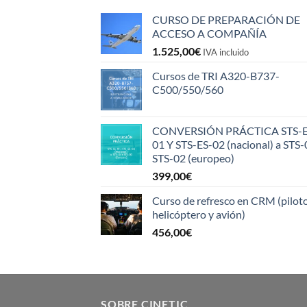
CURSO DE PREPARACIÓN DE
ACCESO A COMPAÑÍA
1.525,00
€
IVA incluido
Cursos de TRI A320-B737-
C500/550/560
CONVERSIÓN PRÁCTICA STS-E
01 Y STS-ES-02 (nacional) a STS-
STS-02 (europeo)
399,00
€
Curso de refresco en CRM (pilot
helicóptero y avión)
456,00
€
SOBRE CINETIC