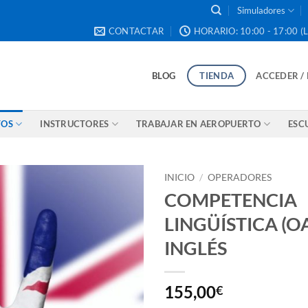
Simuladores
CONTACTAR
HORARIO: 10:00 - 17:00 (L
BLOG
TIENDA
ACCEDER /
TOS
INSTRUCTORES
TRABAJAR EN AEROPUERTO
ESC
INICIO
/
OPERADORES
COMPETENCIA
LINGÜÍSTICA (OA
INGLÉS
155,00
€