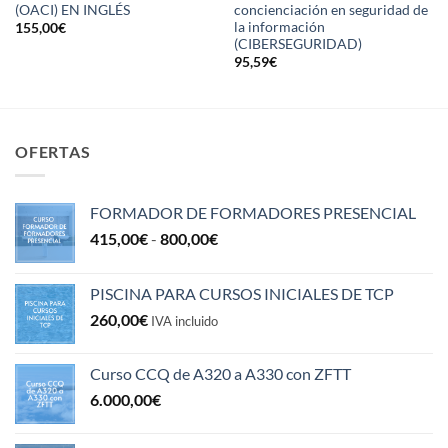
(OACI) EN INGLÉS
concienciación en seguridad de
la información
155,00
€
(CIBERSEGURIDAD)
95,59
€
OFERTAS
FORMADOR DE FORMADORES PRESENCIAL
Rango
415,00
€
-
800,00
€
de
precios:
PISCINA PARA CURSOS INICIALES DE TCP
desde
260,00
€
415,00€
IVA incluido
hasta
800,00€
Curso CCQ de A320 a A330 con ZFTT
6.000,00
€