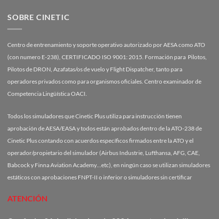
SOBRE CINETIC
Centro de entrenamiento y soporte operativo autorizado por AESA como ATO
(con numero E-238), CERTIFICADO ISO 9001: 2015. Formación para Pilotos,
Pilotos de DRON, Azafatas/os de vuelo y Flight Dispatcher, tanto para
operadores privados como para organismos oficiales. Centro examinador de
Competencia Lingüística OACI.
Todos los simuladores que Cinetic Plus utiliza para instrucción tienen
aprobación de AESA/EASA y todos están aprobados dentro de la ATO-238 de
Cinetic Plus contando con acuerdos específicos firmados entre la ATO y el
operador/propietario del simulador (Airbus Industrie, Lufthansa, AFG, CAE,
Babcock y Finna Aviation Academy…etc), en ningún caso se utilizan simuladores
estáticos con aprobaciones FNPT-II o inferior o simuladores sin certificar
ATENCIÓN