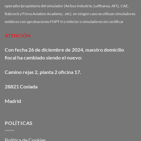
operador/propietario del simulador (Airbus Industrie, Lufthansa, AFG, CAE,
Babcock y Finna Aviation Academy…etc), en ningún caso se utilizan simuladores
estáticos con aprobaciones FNPT-II o inferior o simuladores sin certificar
ATENCIÓN
Con fecha 26 de diciembre de 2024, nuestro domicilio
fiscal ha cambiado siendo el nuevo:
Camino
rejas
2, planta 2 oficina 17.
28821 Coslada
Madrid
POLÍTICAS
Política de Cookies