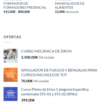
FORMADOR DE
MANIPULADOR DE
FORMADORES PRESENCIAL
ALIMENTOS
Rango
415,00
€
-
800,00
€
15,00
€
IVA incluido
de
precios:
desde
415,00€
hasta
800,00€
OFERTAS
CURSO MECÁNICA DE DRON
2.500,00
€
IVA incluido
SIMULADOR DE FUEGOS Y BENGALAS PARA
CURSOS INICIALES DE TCP
70,00
€
IVA incluido
Curso Piloto de Dron Categoría Específica
combinada STS-01 y STS-02 (RPAs)
399,00
€