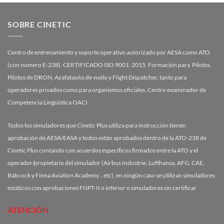
SOBRE CINETIC
Centro de entrenamiento y soporte operativo autorizado por AESA como ATO
(con numero E-238), CERTIFICADO ISO 9001: 2015. Formación para Pilotos,
Pilotos de DRON, Azafatas/os de vuelo y Flight Dispatcher, tanto para
operadores privados como para organismos oficiales. Centro examinador de
Competencia Lingüística OACI.
Todos los simuladores que Cinetic Plus utiliza para instrucción tienen
aprobación de AESA/EASA y todos están aprobados dentro de la ATO-238 de
Cinetic Plus contando con acuerdos específicos firmados entre la ATO y el
operador/propietario del simulador (Airbus Industrie, Lufthansa, AFG, CAE,
Babcock y Finna Aviation Academy…etc), en ningún caso se utilizan simuladores
estáticos con aprobaciones FNPT-II o inferior o simuladores sin certificar
ATENCIÓN