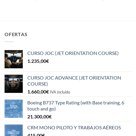
precio
precio
precio
precio
original
actual
original
actual
era:
es:
era:
es:
1.690,00€.
1.520,00€.
3.380,00€.
2.704,00€.
OFERTAS
CURSO JOC (JET ORIENTATION COURSE)
1.235,00
€
CURSO JOC ADVANCE (JET ORIENTATION
COURSE)
1.660,00
€
IVA incluido
Boeing B737 Type Rating (with Base training, 6
touch and go)
21.300,00
€
CRM MONO PILOTO Y TRABAJOS AÉREOS
415,00
€