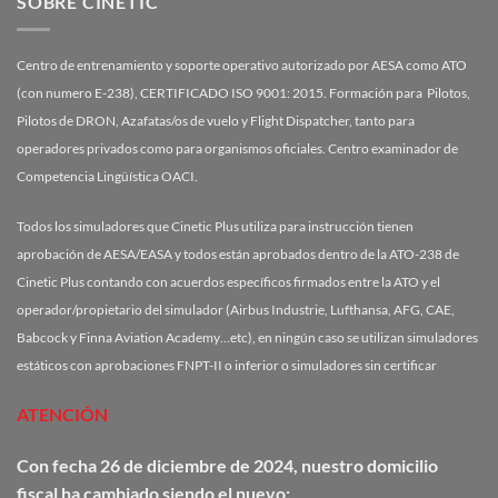
SOBRE CINETIC
Centro de entrenamiento y soporte operativo autorizado por AESA como ATO
(con numero E-238), CERTIFICADO ISO 9001: 2015. Formación para Pilotos,
Pilotos de DRON, Azafatas/os de vuelo y Flight Dispatcher, tanto para
operadores privados como para organismos oficiales. Centro examinador de
Competencia Lingüística OACI.
Todos los simuladores que Cinetic Plus utiliza para instrucción tienen
aprobación de AESA/EASA y todos están aprobados dentro de la ATO-238 de
Cinetic Plus contando con acuerdos específicos firmados entre la ATO y el
operador/propietario del simulador (Airbus Industrie, Lufthansa, AFG, CAE,
Babcock y Finna Aviation Academy…etc), en ningún caso se utilizan simuladores
estáticos con aprobaciones FNPT-II o inferior o simuladores sin certificar
ATENCIÓN
Con fecha 26 de diciembre de 2024, nuestro domicilio
fiscal ha cambiado siendo el nuevo: