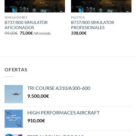
SIMULADORES
PILOTOS
B737/800 SIMULATOR
B737/800 SIMULATOR
AFICIONADOS
PROFESIONALES
El
El
99,00
€
75,00
€
338,00
€
IVA incluido
precio
precio
original
actual
era:
es:
99,00€.
75,00€.
OFERTAS
TRI COURSE A310/A300-600
9.500,00
€
HIGH PERFORMACES AIRCRAFT
910,00
€