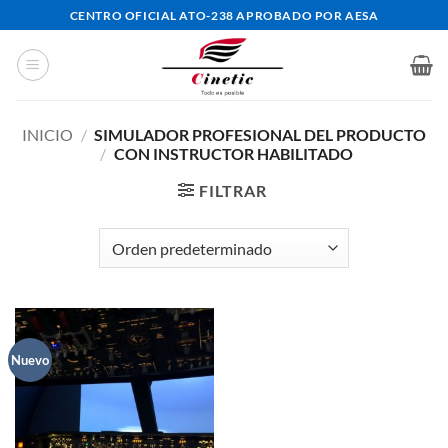
Saltar
CENTRO OFICIAL ATO-238 APROBADO POR AESA
al
contenido
INICIO
/
SIMULADOR PROFESIONAL DEL PRODUCTO
/
CON INSTRUCTOR HABILITADO
FILTRAR
Nuevo