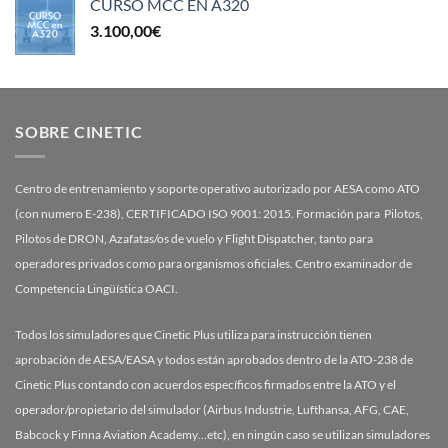
CURSO MCC EN A320
3.100,00
€
SOBRE CINETIC
Centro de entrenamiento y soporte operativo autorizado por AESA como ATO
(con numero E-238), CERTIFICADO ISO 9001: 2015. Formación para Pilotos,
Pilotos de DRON, Azafatas/os de vuelo y Flight Dispatcher, tanto para
operadores privados como para organismos oficiales. Centro examinador de
Competencia Lingüística OACI.
Todos los simuladores que Cinetic Plus utiliza para instrucción tienen
aprobación de AESA/EASA y todos están aprobados dentro de la ATO-238 de
Cinetic Plus contando con acuerdos específicos firmados entre la ATO y el
operador/propietario del simulador (Airbus Industrie, Lufthansa, AFG, CAE,
Babcock y Finna Aviation Academy…etc), en ningún caso se utilizan simuladores