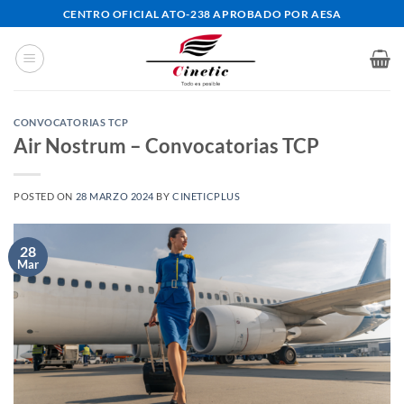
Saltar
CENTRO OFICIAL ATO-238 APROBADO POR AESA
al
contenido
CONVOCATORIAS TCP
Air Nostrum – Convocatorias TCP
POSTED ON
28 MARZO 2024
BY
CINETICPLUS
28
Mar