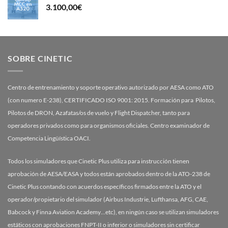
3.100,00
€
SOBRE CINETIC
Centro de entrenamiento y soporte operativo autorizado por AESA como ATO
(con numero E-238), CERTIFICADO ISO 9001: 2015. Formación para Pilotos,
Pilotos de DRON, Azafatas/os de vuelo y Flight Dispatcher, tanto para
operadores privados como para organismos oficiales. Centro examinador de
Competencia Lingüística OACI.
Todos los simuladores que Cinetic Plus utiliza para instrucción tienen
aprobación de AESA/EASA y todos están aprobados dentro de la ATO-238 de
Cinetic Plus contando con acuerdos específicos firmados entre la ATO y el
operador/propietario del simulador (Airbus Industrie, Lufthansa, AFG, CAE,
Babcock y Finna Aviation Academy…etc), en ningún caso se utilizan simuladores
estáticos con aprobaciones FNPT-II o inferior o simuladores sin certificar