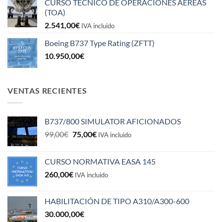
CURSO TÉCNICO DE OPERACIONES AÉREAS
(TOA)
2.541,00
€
IVA incluido
Boeing B737 Type Rating (ZFTT)
10.950,00
€
VENTAS RECIENTES
B737/800 SIMULATOR AFICIONADOS
El
El
99,00
€
75,00
€
IVA incluido
precio
precio
original
actual
CURSO NORMATIVA EASA 145
era:
es:
260,00
€
99,00€.
75,00€.
IVA incluido
HABILITACIÓN DE TIPO A310/A300-600
30.000,00
€