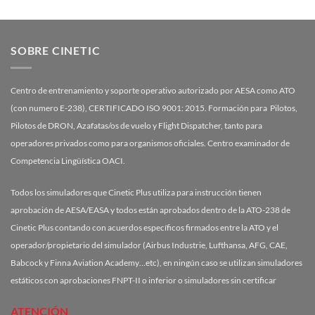
SOBRE CINETIC
Centro de entrenamiento y soporte operativo autorizado por AESA como ATO
(con numero E-238), CERTIFICADO ISO 9001: 2015. Formación para Pilotos,
Pilotos de DRON, Azafatas/os de vuelo y Flight Dispatcher, tanto para
operadores privados como para organismos oficiales. Centro examinador de
Competencia Lingüística OACI.
Todos los simuladores que Cinetic Plus utiliza para instrucción tienen
aprobación de AESA/EASA y todos están aprobados dentro de la ATO-238 de
Cinetic Plus contando con acuerdos específicos firmados entre la ATO y el
operador/propietario del simulador (Airbus Industrie, Lufthansa, AFG, CAE,
Babcock y Finna Aviation Academy…etc), en ningún caso se utilizan simuladores
estáticos con aprobaciones FNPT-II o inferior o simuladores sin certificar
ATENCIÓN