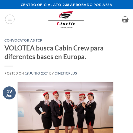
Saltar
CENTRO OFICIAL ATO-238 APROBADO POR AESA
al
contenido
CONVOCATORIAS TCP
VOLOTEA busca Cabin Crew para
diferentes bases en Europa.
POSTED ON
19 JUNIO 2024
BY
CINETICPLUS
19
Jun