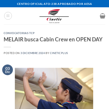
Saltar
CENTRO OFICIAL ATO-238 APROBADO POR AESA
al
contenido
CONVOCATORIAS TCP
MELAIR busca Cabin Crew en OPEN DAY
POSTED ON
3 DICIEMBRE 2024
BY
CINETICPLUS
03
Dic