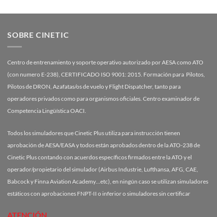
SOBRE CINETIC
Centro de entrenamiento y soporte operativo autorizado por AESA como ATO
(con numero E-238), CERTIFICADO ISO 9001: 2015. Formación para Pilotos,
Pilotos de DRON, Azafatas/os de vuelo y Flight Dispatcher, tanto para
operadores privados como para organismos oficiales. Centro examinador de
Competencia Lingüística OACI.
Todos los simuladores que Cinetic Plus utiliza para instrucción tienen
aprobación de AESA/EASA y todos están aprobados dentro de la ATO-238 de
Cinetic Plus contando con acuerdos específicos firmados entre la ATO y el
operador/propietario del simulador (Airbus Industrie, Lufthansa, AFG, CAE,
Babcock y Finna Aviation Academy…etc), en ningún caso se utilizan simuladores
estáticos con aprobaciones FNPT-II o inferior o simuladores sin certificar
ATENCIÓN