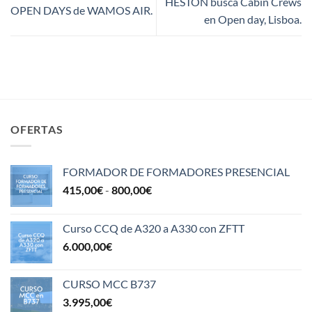
HESTON busca Cabin Crews
OPEN DAYS de WAMOS AIR.
en Open day, Lisboa.
OFERTAS
FORMADOR DE FORMADORES PRESENCIAL
Rango
415,00
€
-
800,00
€
de
precios:
Curso CCQ de A320 a A330 con ZFTT
desde
6.000,00
€
415,00€
hasta
800,00€
CURSO MCC B737
3.995,00
€