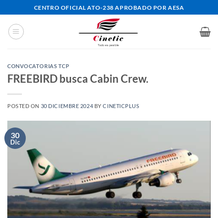
Saltar
CENTRO OFICIAL ATO-238 APROBADO POR AESA
al
contenido
CONVOCATORIAS TCP
FREEBIRD busca Cabin Crew.
POSTED ON
30 DICIEMBRE 2024
BY
CINETICPLUS
30
Dic