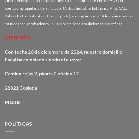
Cinetic Plus contando con acuerdos específicos firmados entre la ATO y el
operador/propietario del simulador (Airbus Industrie, Lufthansa, AFG, CAE,
Babcock y Finna Aviation Academy…etc), en ningún caso se utilizan simuladores
estáticos con aprobaciones FNPT-II o inferior o simuladores sin certificar
ATENCIÓN
Con fecha 26 de diciembre de 2024, nuestro domicilio
fiscal ha cambiado siendo el nuevo:
Camino
rejas
2, planta 2 oficina 17.
28821 Coslada
Madrid
POLÍTICAS