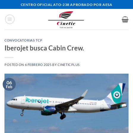
Saltar
CENTRO OFICIAL ATO-238 APROBADO POR AESA
al
contenido
CONVOCATORIAS TCP
Iberojet busca Cabin Crew.
POSTED ON
6 FEBRERO 2025
BY
CINETICPLUS
06
Feb