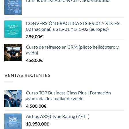
Cursos de TRI A320-B737-C500/550/560
CONVERSIÓN PRÁCTICA STS-ES-01 Y STS-ES-
02 (nacional) a STS-01 Y STS-02 (europeo)
399,00
€
Curso de refresco en CRM (piloto helicóptero y
avión)
456,00
€
VENTAS RECIENTES
Curso TCP Business Class Plus | Formación
avanzada de auxiliar de vuelo
4.500,00
€
Airbus A320 Type Rating (ZFTT)
10.950,00
€