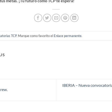
tus metas. ¡Tu futuro como TCP te espera!
atorias TCP
. Marque como favorito el
Enlace permanente
.
US
IBERIA – Nueva convocatoria 
rew.