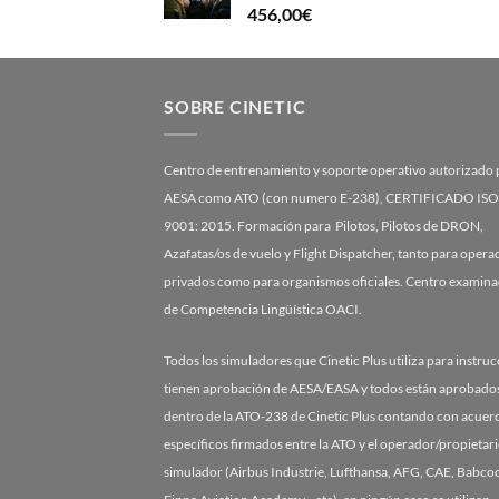
456,00
€
SOBRE CINETIC
Centro de entrenamiento y soporte operativo autorizado 
AESA como ATO (con numero E-238), CERTIFICADO ISO
9001: 2015. Formación para Pilotos, Pilotos de DRON,
Azafatas/os de vuelo y Flight Dispatcher, tanto para oper
privados como para organismos oficiales. Centro examin
de Competencia Lingüística OACI.
Todos los simuladores que Cinetic Plus utiliza para instru
tienen aprobación de AESA/EASA y todos están aprobado
dentro de la ATO-238 de Cinetic Plus contando con acuer
específicos firmados entre la ATO y el operador/propietari
simulador (Airbus Industrie, Lufthansa, AFG, CAE, Babcoc