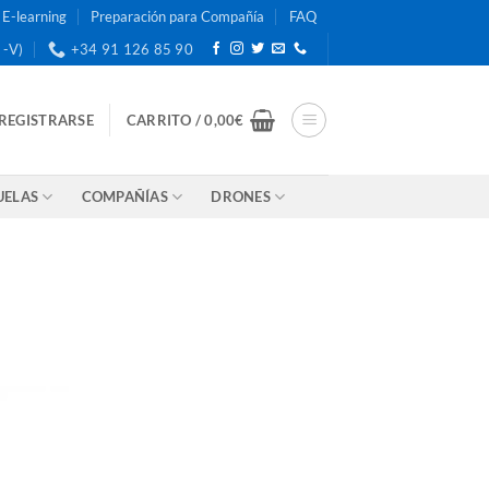
E-learning
Preparación para Compañía
FAQ
 -V)
+34 91 126 85 90
 REGISTRARSE
CARRITO /
0,00
€
UELAS
COMPAÑÍAS
DRONES