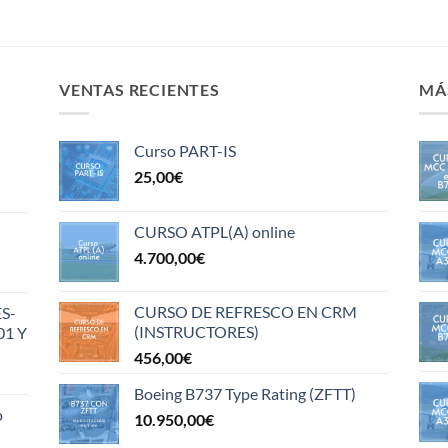
VENTAS RECIENTES
MÁ
Curso PART-IS
25,00
€
CURSO ATPL(A) online
4.700,00
€
CURSO DE REFRESCO EN CRM
S-
(INSTRUCTORES)
01 Y
456,00
€
Boeing B737 Type Rating (ZFTT)
o
10.950,00
€