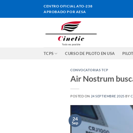
Saltar
CENTRO OFICIAL ATO-238
al
APROBADO POR AESA
contenido
TCPS
CURSO DE PILOTO EN USA
PILO
CONVOCATORIAS TCP
Air Nostrum busca
POSTED ON
24 SEPTIEMBRE 2025
BY
C
24
Sep