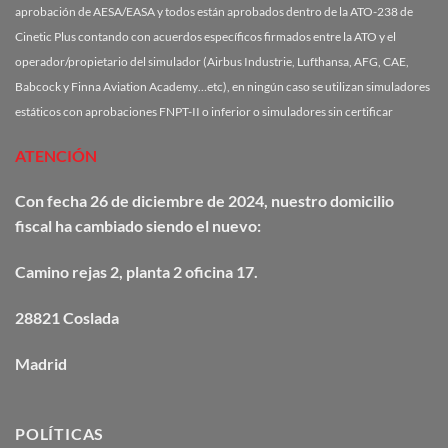
aprobación de AESA/EASA y todos están aprobados dentro de la ATO-238 de
Cinetic Plus contando con acuerdos específicos firmados entre la ATO y el
operador/propietario del simulador (Airbus Industrie, Lufthansa, AFG, CAE,
Babcock y Finna Aviation Academy…etc), en ningún caso se utilizan simuladores
estáticos con aprobaciones FNPT-II o inferior o simuladores sin certificar
ATENCIÓN
Con fecha 26 de diciembre de 2024, nuestro domicilio
fiscal ha cambiado siendo el nuevo:
Camino
rejas
2, planta 2 oficina 17.
28821 Coslada
Madrid
POLÍTICAS