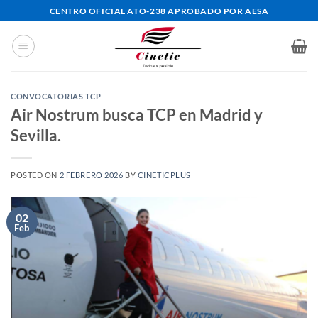
Saltar
CENTRO OFICIAL ATO-238 APROBADO POR AESA
al
contenido
CONVOCATORIAS TCP
Air Nostrum busca TCP en Madrid y
Sevilla.
POSTED ON
2 FEBRERO 2026
BY
CINETICPLUS
02
Feb