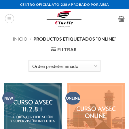
Saltar
CENTRO OFICIAL ATO-238 APROBADO POR AESA
al
contenido
INICIO
/
PRODUCTOS ETIQUETADOS “ONLINE”
FILTRAR
NEW
ONLINE