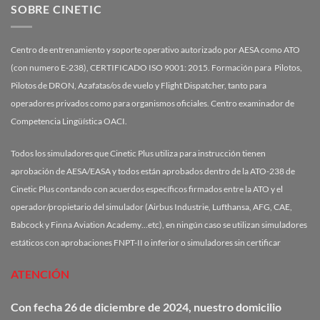
SOBRE CINETIC
Centro de entrenamiento y soporte operativo autorizado por AESA como ATO
(con numero E-238), CERTIFICADO ISO 9001: 2015. Formación para Pilotos,
Pilotos de DRON, Azafatas/os de vuelo y Flight Dispatcher, tanto para
operadores privados como para organismos oficiales. Centro examinador de
Competencia Lingüística OACI.
Todos los simuladores que Cinetic Plus utiliza para instrucción tienen
aprobación de AESA/EASA y todos están aprobados dentro de la ATO-238 de
Cinetic Plus contando con acuerdos específicos firmados entre la ATO y el
operador/propietario del simulador (Airbus Industrie, Lufthansa, AFG, CAE,
Babcock y Finna Aviation Academy…etc), en ningún caso se utilizan simuladores
estáticos con aprobaciones FNPT-II o inferior o simuladores sin certificar
ATENCIÓN
Con fecha 26 de diciembre de 2024, nuestro domicilio