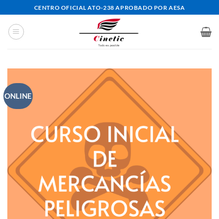
Saltar
CENTRO OFICIAL ATO-238 APROBADO POR AESA
al
contenido
ONLINE