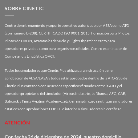
SOBRE CINETIC
Centro de entrenamiento y soporte operativo autorizado por AESA como ATO
(con numero E-238), CERTIFICADO ISO 9001: 2015. Formación para Pilotos,
Pilotos de DRON, Azafatas/os de vuelo y Flight Dispatcher, tanto para
operadores privados como para organismos oficiales. Centro examinador de
Competencia Lingüística OACI.
Todos los simuladores que Cinetic Plus utiliza para instrucción tienen
aprobación de AESA/EASA y todos están aprobados dentro de la ATO-238 de
Cinetic Plus contando con acuerdos específicos firmados entre la ATO y el
operador/propietario del simulador (Airbus Industrie, Lufthansa, AFG, CAE,
Babcock y Finna Aviation Academy…etc), en ningún caso se utilizan simuladores
estáticos con aprobaciones FNPT-II o inferior o simuladores sin certificar
ATENCIÓN
Con fecha 26 de diciembre de 2024, nuestro domicilio