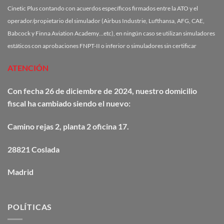
Cinetic Plus contando con acuerdos específicos firmados entre la ATO y el
operador/propietario del simulador (Airbus Industrie, Lufthansa, AFG, CAE,
Babcock y Finna Aviation Academy…etc), en ningún caso se utilizan simuladores
estáticos con aprobaciones FNPT-II o inferior o simuladores sin certificar
ATENCIÓN
Con fecha 26 de diciembre de 2024, nuestro domicilio
fiscal ha cambiado siendo el nuevo:
Camino
rejas
2, planta 2 oficina 17.
28821 Coslada
Madrid
POLÍTICAS