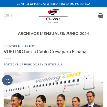
Saltar
CENTRO OFICIAL ATO-238 APROBADO POR AESA
al
contenido
ARCHIVOS MENSUALES:
JUNIO 2024
CONVOCATORIAS TCP
VUELING busca Cabin Crew para España.
POSTED ON
27 JUNIO 2024
BY
CINETICPLUS
27
Jun