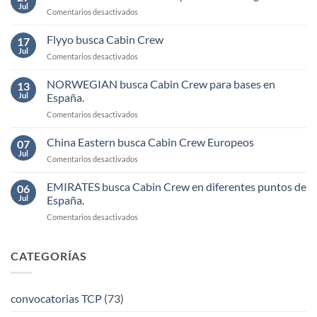
Jul
en
Comentarios desactivados
MELAIR
busca
Flyyo busca Cabin Crew
17
Cabin
Jul
en
Comentarios desactivados
Crew
Flyyo
para
busca
NORWEGIAN busca Cabin Crew para bases en
base
13
Cabin
Jul
España.
Málaga
Crew
en
Comentarios desactivados
NORWEGIAN
busca
China Eastern busca Cabin Crew Europeos
07
Cabin
Jul
en
Comentarios desactivados
Crew
China
para
Eastern
EMIRATES busca Cabin Crew en diferentes puntos de
bases
06
busca
Jul
España.
en
Cabin
España.
en
Comentarios desactivados
Crew
EMIRATES
Europeos
busca
Cabin
CATEGORÍAS
Crew
en
diferentes
convocatorias TCP
(73)
puntos
de