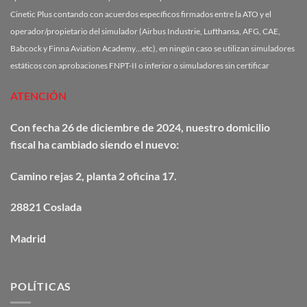
Cinetic Plus contando con acuerdos específicos firmados entre la ATO y el
operador/propietario del simulador (Airbus Industrie, Lufthansa, AFG, CAE,
Babcock y Finna Aviation Academy…etc), en ningún caso se utilizan simuladores
estáticos con aprobaciones FNPT-II o inferior o simuladores sin certificar
ATENCIÓN
Con fecha 26 de diciembre de 2024, nuestro domicilio
fiscal ha cambiado siendo el nuevo:
Camino
rejas
2, planta 2 oficina 17.
28821 Coslada
Madrid
POLÍTICAS