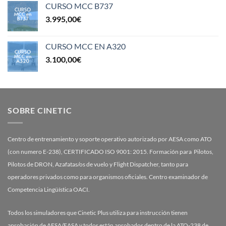
CURSO MCC B737
3.995,00
€
CURSO MCC EN A320
3.100,00
€
SOBRE CINETIC
Centro de entrenamiento y soporte operativo autorizado por AESA como ATO
(con numero E-238), CERTIFICADO ISO 9001: 2015. Formación para Pilotos,
Pilotos de DRON, Azafatas/os de vuelo y Flight Dispatcher, tanto para
operadores privados como para organismos oficiales. Centro examinador de
Competencia Lingüística OACI.
Todos los simuladores que Cinetic Plus utiliza para instrucción tienen
aprobación de AESA/EASA y todos están aprobados dentro de la ATO-238 de