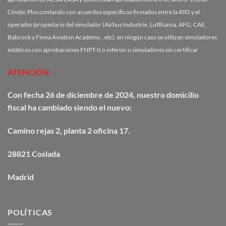
Cinetic Plus contando con acuerdos específicos firmados entre la ATO y el
operador/propietario del simulador (Airbus Industrie, Lufthansa, AFG, CAE,
Babcock y Finna Aviation Academy…etc), en ningún caso se utilizan simuladores
estáticos con aprobaciones FNPT-II o inferior o simuladores sin certificar
ATENCIÓN
Con fecha 26 de diciembre de 2024, nuestro domicilio
fiscal ha cambiado siendo el nuevo:
Camino
rejas
2, planta 2 oficina 17.
28821 Coslada
Madrid
POLÍTICAS